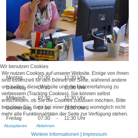
Wir benutzen Cookies
Wir nutzen Cookies auf unserer Website. Einige von ihnen
Montag
07:30
-
11:30 Uhr
sind essenziell für den Betrieb der Seite, während andere
uns helfen, diese Website und die Nutzererfahrung zu
Dienstag
07:30
-
11:30 Uhr
verbessern (Tracking Cookies). Sie können selbst
Mittwoch
07:30
-
11:30 Uhr
entscheiden, ob Sie die Cookies zulassen möchten. Bitte
beachten Sie, dass bei einer Ablehnung womöglich nicht
Donnerstag
07:30
-
11:30 Uhr
mehr alle Funktionalitäten der Seite zur Verfügung stehen.
Freitag
07:30
-
11:30 Uhr
Akzeptieren
Ablehnen
Weitere Informationen
|
Impressum