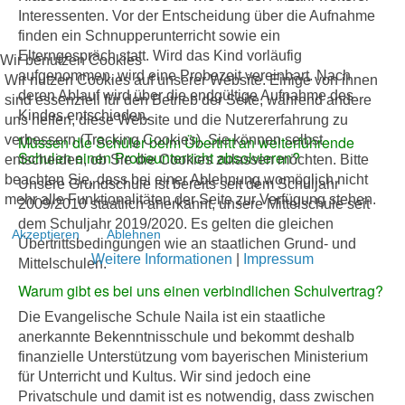
Interessenten. Vor der Entscheidung über die Aufnahme
finden ein Schnupperunterricht sowie ein
Elterngespräch statt. Wird das Kind vorläufig
Wir benutzen Cookies
aufgenommen, wird eine Probezeit vereinbart. Nach
Wir nutzen Cookies auf unserer Website. Einige von ihnen
deren Ablauf wird über die endgültige Aufnahme des
sind essenziell für den Betrieb der Seite, während andere
Kindes entschieden.
uns helfen, diese Website und die Nutzererfahrung zu
verbessern (Tracking Cookies). Sie können selbst
Müssen die Schüler beim Übertritt an weiterführende
Schulen einen Probeunterricht absolvieren?
entscheiden, ob Sie die Cookies zulassen möchten. Bitte
beachten Sie, dass bei einer Ablehnung womöglich nicht
Unsere Grundschule ist bereits seit dem Schuljahr
mehr alle Funktionalitäten der Seite zur Verfügung stehen.
2009/2010 staatlich anerkannt, unsere Mittelschule seit
dem Schuljahr 2019/2020. Es gelten die gleichen
Akzeptieren
Ablehnen
Übertrittsbedingungen wie an staatlichen Grund- und
Weitere Informationen
|
Impressum
Mittelschulen.
Warum gibt es bei uns einen verbindlichen Schulvertrag?
Die Evangelische Schule Naila ist ein staatliche
anerkannte Bekenntnisschule und bekommt deshalb
finanzielle Unterstützung vom bayerischen Ministerium
für Unterricht und Kultus. Wir sind jedoch eine
Privatschule und damit ist es notwendig, dass zwischen